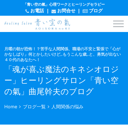
「青い空の氣」心理ワークとヒーリングセラピー
お電話
|
お問
合
せ
|
ブログ
月曜の朝が恐怖！？苦手な人間関係、職場の不安と緊張で「心が
かなしばり」何とかしたいけど,.もうこんな歳,.と、勇気が出ない
４０代のあなたへ！
「魂が喜ぶ魔法のキネシオロジ
ー」ヒーリングサロン「青い空
の氣」曲尾幹夫のブログ
Home
ブログ一覧
人間関係の悩み