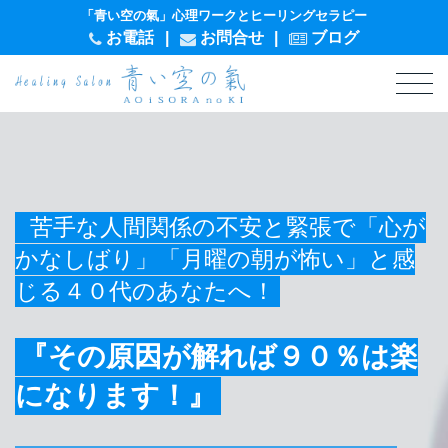
「青い空の氣」心理ワークとヒーリングセラピー
お電話
|
お問
合
せ
|
ブログ
苦手な人間関係の不安と緊張で「心が
かなしばり」
「月曜の朝が怖い」と感
じる４０代のあなたへ！
『その原因が解れば９０％は楽
になります！』