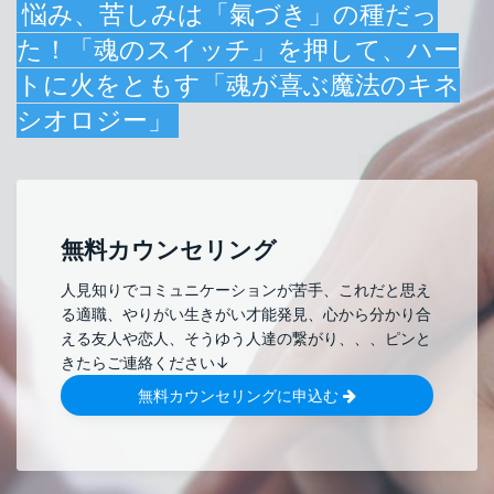
悩み、苦しみは「氣づき」の種だっ
た！
「魂のスイッチ」を押して、ハー
トに火をともす
「魂が喜ぶ魔法のキネ
シオロジー」
無料カウンセリング
人見知りでコミュニケーションが苦手、これだと思え
る適職、やりがい生きがい才能発見、心から分かり合
える友人や恋人、そうゆう人達の繋がり、、、ピンと
きたらご連絡ください↓
無料カウンセリングに申込む