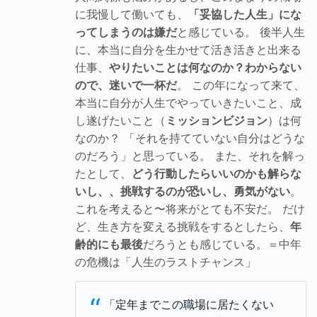
に我慢して働いても、
「妥協した人生」にな
ってしまうのは嫌だ
と感じている。 後半人生
に、本当に自分を生かせて活き活きと出来る
仕事、
やりたいことは何なのか？わからない
ので、迷いで一杯だ
。 この年になって来て、
本当に自分が人生でやっていきたいこと、成
し遂げたいこと（
ミッションビジョン
）は何
なのか？ 「それを持てていない自分はどうな
のだろう」と思っている。 また、それを解っ
たとして、
どう行動したらいいのかも解らな
いし、、挑戦するのが恐いし、勇気がない
。
これを考えると〜将来がとても不安だ。 だけ
ど、生き方を変える挑戦をするとしたら、
年
齢的にも最後
だろうとも感じている。＝中年
の危機は「人生のラストチャンス」
“
「定年までこの職場に居たくない