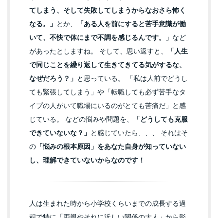
てしまう、そして失敗してしまうからなおさら怖く
なる。」
とか、
「ある人を前にすると苦手意識が働
いて、不快で体にまで不調を感じるんです。」
など
があったとしますね。 そして、思い返すと、
「人生
で同じことを繰り返して生きてきてる気がするな、
なぜだろう？」
と思っている。 「私は人前でどうし
ても緊張してしまう」や「転職しても必ず苦手なタ
イプの人がいて職場にいるのがとても苦痛だ」と感
じている。 などの悩みや問題を、
「どうしても克服
できていないな？」
と感じていたら、、、 それはそ
の
「悩みの根本原因」をあなた自身が知っていない
し、理解できていないからなのです！
人は生まれた時から小学校くらいまでの成長する過
程で特に「両親やそれに近しい関係の大人」から影