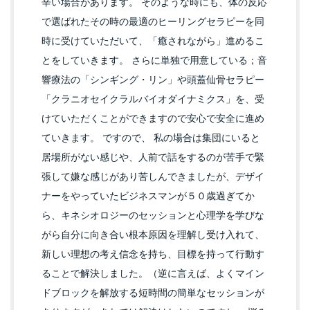
辛い場合があります。 そのような時にも、体の反応
で選ばれたその時の最適のヒーリングセラピーを同
時に受けていただいて、「癒されながら」進めるこ
とをしていきます。 さらに単独で用意している；音
響療法の「シンギング・リン」や頭蓋仙骨セラピー
「クラニオセイクラルバイオダイナミクス」を、受
けていただくことができますので安心で安全に進め
ていきます。 ですので、 私の場合は集団にいると
居場所がない感じや、人前で話をするのが苦手で緊
張して嫌な感じがあり苦しんできましたが、デザイ
ナーをやっていたビジネスマンが５０歳過ぎてか
ら、キネシオロジーのセッションと心理学を学びな
がら自分に向き合い根本原因を理解し受け入れて、
新しい理想の考え信念を持ち、目標を持って行動す
ることで解決しました。（逆に言えば、よくマイン
ドブロックを解放する短時間の簡単なセッションが