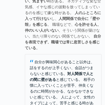
い、気まずい
時がある。 ネガティブな変な空
気感、イヤな感じの波動を放ってしまってい
るのを感じて嫌な時がある。
人のふところに
入って行けない
し、
人間関係で自分に「壁や
殻」を感じる
。 職場などで、
心を許せる人、
仲のいい人がいない
。そういう関係が築けな
い。当たり障りのない関係でしかない。
自分
を表現できず、職場では常に息苦しさを感じ
ている
。
“
自分が興味関心があること以外は、
話をするのが上手くない、会話がつま
らないと感じている。
対人関係で人と
の間に壁がある
と感じている。 相手の
懐に入っていくことが苦手、仲良くな
るのに時間がかかる、なかなかできな
いと感じている。 人によって、女性の
タイプによって、苦手と感じる時があ