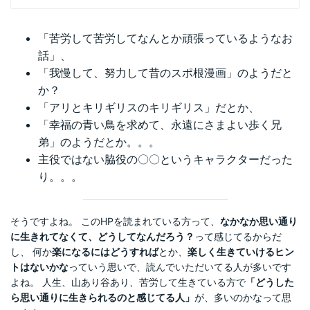
「苦労して苦労してなんとか頑張っているようなお
話」、
「我慢して、努力して昔のスポ根漫画」のようだと
か？
「アリとキリギリスのキリギリス」だとか、
「幸福の青い鳥を求めて、永遠にさまよい歩く兄
弟」のようだとか。。。
主役ではない脇役の〇〇というキャラクターだった
り。。。
そうですよね。 このHPを読まれている方って、
なかなか思い通り
に生きれてなくて、どうしてなんだろう？
って感じてるからだ
し、 何か
楽になるにはどうすれば
とか、
楽しく生きていけるヒン
トはないかな
っていう思いで、読んでいただいてる人が多いです
よね。 人生、山あり谷あり、苦労して生きている方で
「どうした
ら思い通りに生きられるのと感じてる人」
が、多いのかなって思