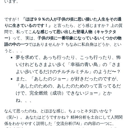
います。
ですが！
「ほぼ９９％の人が子供の頃に思い描いた人生をその通
りに生きているのです！」
と言ったら、どう感じますか？ 上の質
問で、私ってこ
んな感じって思い出した登場人物（キャラクタ
ー）
って、 実は、
子供の頃に一番印象になっているいくつかの物
語の中の一つ
ではありませんか？ ちなみに私自身はどうか、とい
うと、、、
夢を求めて、あっち行ったり、こっち行ったり、怖
いけれどもさまよい歩く「幸福の青い鳥」の「さま
よい歩いてるだけのチルチルミチル」のようだ〜？
また、「あしたのジョー」が好きだったのですが、
「あしたのための、あしたのためのって言ってるだ
けで、完全燃焼（成功）できないジョー」とか
ね、、、
なんて思ったのね、とほほな感じ。ちょっとネタぽいかな？
（笑/~）。 あなたはどうですかね？ 精神分析を土台にして人間関
係をわかりやすく説明した「交流分析(TA)」の内容の一つに、