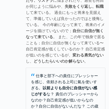
たり、リストラ
に悩まされたり、過去も何回
か同じように悩みや、
失敗をくり返し、転職
して来ている。 過去にもっと将来を見据え
て、準備していえば良かったのではと後悔し
ている。 今の年齢になって来て、将来のイメ
ージを描けていないので；
自分に自信が無く
なって来ている
。 また、この年で独身で居る
ことも；自分に自信が無くなって来ている〜
自己肯定感が低くしているのか？ 自己肯定感
が低いのを感じているが、
変わる勇気がない
し、
どうしたらいいのか解らない
。
“
仕事と部下への責任にプレッシャー
を感じ、依頼される上司に氣を使いす
ぎる。
以前よりも自分に自信がない感
じがする
な？ 責任のプレッシャーから
なのか？自己肯定感が低いからなの
か？自分に自信がないんだな？ この歳