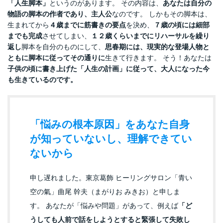
「人生脚本」
というのがあります。 その内容は、
あなたは自分の
物語の脚本の作者であり、主人公
なのです。 しかもその脚本は、
生まれてから
４歳までに筋書きの要点
を決め、
７歳の頃には細部
までも完成
させてしまい、
１２歳くらいまでにリハーサルを繰り
返し
脚本を自分のものにして、
思春期には、現実的な登場人物と
ともに脚本に従ってその通りに
生きて行きます。 そう！あなたは
子供の頃に書き上げた「人生の計画」に従って、大人になった今
も生きているのです。
「悩みの根本原因」をあなた自身
が知っていないし、理解できてい
ないから
申し遅れました。東京葛飾 ヒーリングサロン「青い
空の氣」曲尾 幹夫（まがりお みきお）と申しま
す。 あなたが「悩みや問題」があって、例えば
「ど
うしても人前で話をしようとすると緊張して失敗し