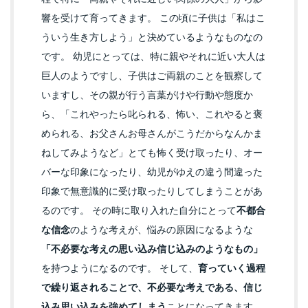
響を受けて育ってきます。 この頃に子供は「私はこ
ういう生き方しよう」と決めているようなものなの
です。 幼児にとっては、特に親やそれに近い大人は
巨人のようですし、子供はご両親のことを観察して
いますし、その親が行う言葉がけや行動や態度か
ら、「これやったら叱られる、怖い、これやると褒
められる、お父さんお母さんがこうだからなんかま
ねしてみようなど」とても怖く受け取ったり、オー
バーな印象になったり、幼児がゆえの違う間違った
印象で無意識的に受け取ったりしてしまうことがあ
るのです。 その時に取り入れた自分にとって
不都合
な信念
のような考えが、悩みの原因になるような
「不必要な考えの思い込み信じ込みのようなもの」
を持つようになるのです。 そして、
育っていく過程
で繰り返されることで、不必要な考えである、信じ
込み思い込みを強めてしまう
ことになってきます。