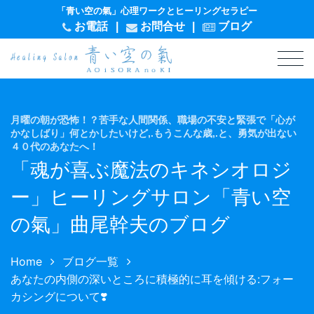
「青い空の氣」心理ワークとヒーリングセラピー
お電話
|
お問
合
せ
|
ブログ
月曜の朝が恐怖！？苦手な人間関係、職場の不安と緊張で「心が
かなしばり」何とかしたいけど,.もうこんな歳,.と、勇気が出ない
４０代のあなたへ！
「魂が喜ぶ魔法のキネシオロジ
ー」ヒーリングサロン「青い空
の氣」曲尾幹夫のブログ
Home
ブログ一覧
あなたの内側の深いところに積極的に耳を傾ける:フォー
カシングについて❣️