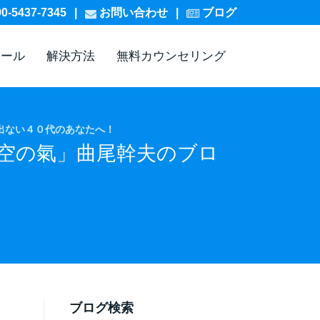
5437-7345
|
お問
い
合
わ
せ
|
ブログ
ィール
解決方法
無料カウンセリング
出ない４０代のあなたへ！
空の氣」曲尾幹夫のブロ
ブログ検索