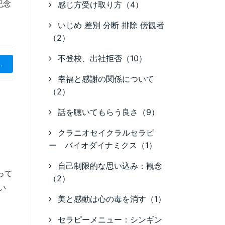
記念
感じ方受け取り方（4）
いじめ 差別 分断 排除 傍観者
（2）
不登校、出社拒否（10）
.
幸福と感謝の関係について
（2）
話を聴いてもらう良さ（9）
クラニオセイクラルセラピ
ー バイオダイナミクス（1）
自己制限的な思い込み：観念
って
（2）
い
美と感動は心の毒を消す（1）
セラピーメニュー：シンギン