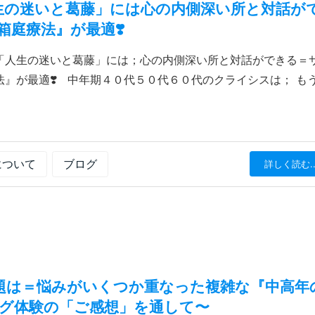
生の迷いと葛藤」には心の内側深い所と対話が
庭療法』が最適❣️
「人生の迷いと葛藤」には；心の内側深い所と対話ができる＝
』が最適❣️ 中年期４０代５０代６０代のクライシスは； も
について
ブログ
詳しく読む..
題は＝悩みがいくつか重なった複雑な『中高年
ング体験の「ご感想」を通して〜