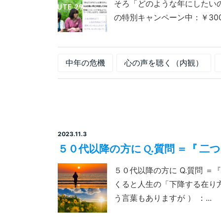
そろ「どのような年にしたい
の特別キャンペーン中：￥3000
中年の危機
心の声を聴く（内観）
2023.11.3
５０代以降の方に Q.質問 ＝『 
５０代以降の方に Q.質問 
くると人生の「下降する在り
う言葉もありますが ） ：...