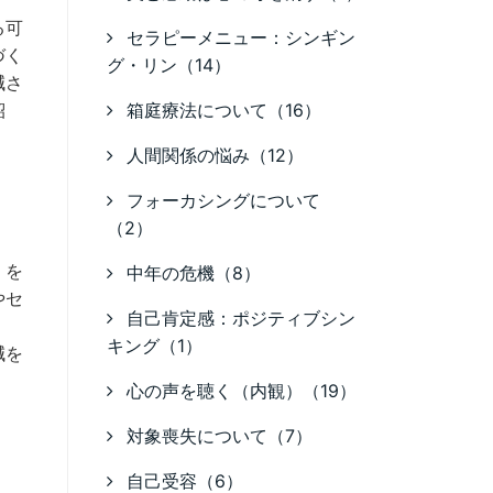
る可
セラピーメニュー：シンギン
づく
グ・リン（14）
減さ
箱庭療法について（16）
紹
人間関係の悩み（12）
フォーカシングについて
（2）
」を
中年の危機（8）
やセ
自己肯定感：ポジティブシン
）
キング（1）
減を
心の声を聴く（内観）（19）
対象喪失について（7）
自己受容（6）