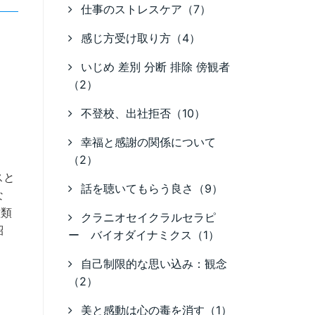
仕事のストレスケア（7）
感じ方受け取り方（4）
いじめ 差別 分断 排除 傍観者
（2）
不登校、出社拒否（10）
幸福と感謝の関係について
（2）
スと
話を聴いてもらう良さ（9）
な
種類
クラニオセイクラルセラピ
紹
ー バイオダイナミクス（1）
自己制限的な思い込み：観念
（2）
美と感動は心の毒を消す（1）