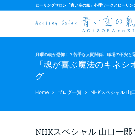
ヒーリングサロン
「青い空の氣」心理ワークとヒーリン
月曜の朝が恐怖！？苦手な人間関係、職場の不安と緊
「魂が喜ぶ魔法のキネシ
グ
Home
ブログ一覧
NHKスペシャル 山
NHKスペシャル 山口一郎