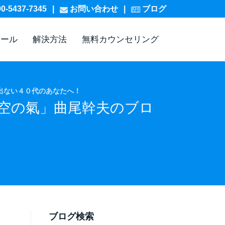
5437-7345
|
お問
い
合
わ
せ
|
ブログ
ィール
解決方法
無料カウンセリング
出ない４０代のあなたへ！
空の氣」曲尾幹夫のブロ
ブログ検索