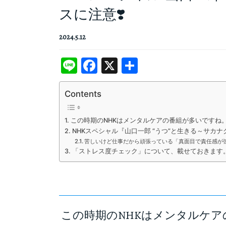
スに注意❣️
2024.5.12
Line
Facebook
X
共
有
Contents
この時期のNHKはメンタルケアの番組が多いですね
NHKスペシャル『山口一郎 “うつ”と生きる～サカナ
苦しいけど仕事だから頑張っている「真面目で責任感が
「ストレス度チェック」について、載せておきます
この時期のNHKはメンタルケ