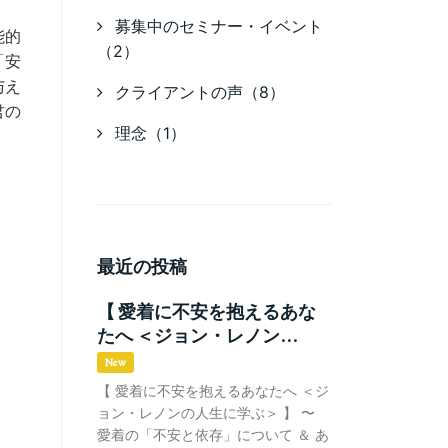
募集中のセミナー・イベント
能的
（2）
「安
与え
クライアントの声（8）
君の
理念（1）
最近の投稿
【 愛着に不安を抱えるあな
たへ ＜ジョン・レノン...
New
【 愛着に不安を抱えるあなたへ ＜ジ
ョン・レノンの人生に学ぶ＞ 】 〜
愛着の「不安と依存」について ＆ あ