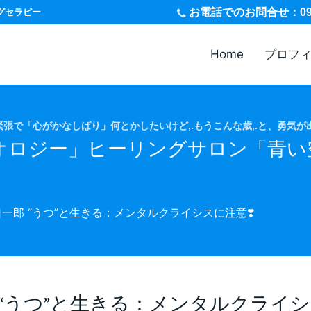
お電話
でのお問合せ：090-
グセラピー
Home
プロフ
張で「心がかなしばり」何とかしたいけど,.もうこんな歳,.と、勇気が
オロジー」ヒーリングサロン「青い
口一郎 “うつ”と生きる：メンタルクライシスに注意❣️
 “うつ”と生きる：メンタルクライシ