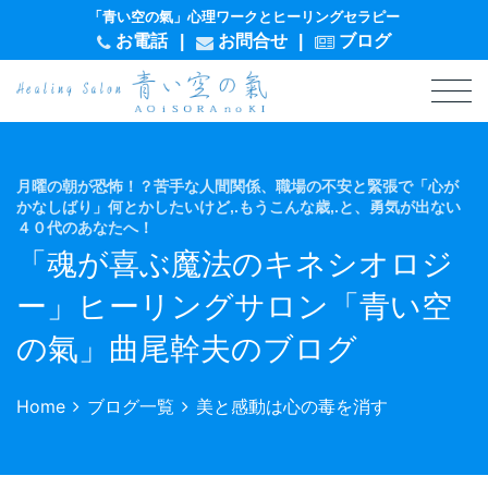
「青い空の氣」心理ワークとヒーリングセラピー
お電話
|
お問
合
せ
|
ブログ
月曜の朝が恐怖！？苦手な人間関係、職場の不安と緊張で「心が
かなしばり」何とかしたいけど,.もうこんな歳,.と、勇気が出ない
４０代のあなたへ！
「魂が喜ぶ魔法のキネシオロジ
ー」ヒーリングサロン「青い空
の氣」曲尾幹夫のブログ
Home
ブログ一覧
美と感動は心の毒を消す