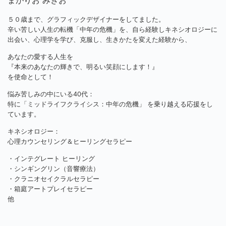
まがりお みきお
５０歳まで、グラフィックデザイナーをしてました。
辛い苦しい人生の転機「中年の危機」を、自ら経験しキネシオロジーに
出会い、心理学を学び、克服し、生きかたを変えた経験から、
あなたの愛する人生を
『本来のあなたの輝きで、明るい笑顔にします！』
を使命として！
悩み苦しみの中にいる40代：
特に「ミッドライフクライシス：中年の危機」 を乗り越える応援をし
ています。
キネシオロジー：
心理カウンセリング＆ヒーリングセラピー
・インテグレート ヒーリング
・シンギングリン（音響療法）
・クラニオセイクラルセラピー
・箱庭アートプレイセラピー
他