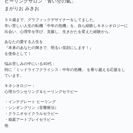
ヒーリングサロン「青い空の氣」
まがりお みきお
５０歳まで、グラフィックデザイナーをしてました。
辛い苦しい人生の転機「中年の危機」を、自ら経験しキネシオロジーに
出会い、心理学を学び、克服し、生きかたを変えた経験から、
あなたの愛する人生を
『本来のあなたの輝きで、明るい笑顔にします！』
を使命として！
悩み苦しみの中にいる40代：
特に「ミッドライフクライシス：中年の危機」 を乗り越える応援をし
ています。
キネシオロジー：
心理カウンセリング＆ヒーリングセラピー
・インテグレート ヒーリング
・シンギングリン（音響療法）
・クラニオセイクラルセラピー
・箱庭アートプレイセラピー
他