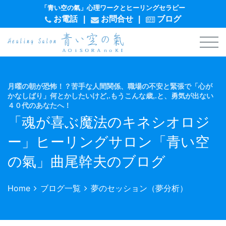
「青い空の氣」心理ワークとヒーリングセラピー
お電話
|
お問
合
せ
|
ブログ
月曜の朝が恐怖！？苦手な人間関係、職場の不安と緊張で「心が
かなしばり」何とかしたいけど,.もうこんな歳,.と、勇気が出ない
４０代のあなたへ！
「魂が喜ぶ魔法のキネシオロジ
ー」ヒーリングサロン「青い空
の氣」曲尾幹夫のブログ
Home
ブログ一覧
夢のセッション（夢分析）